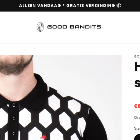
ALLEEN VANDAAG * GRATIS VERZENDING 📦
GO
N
€
pr
Gra
Siz