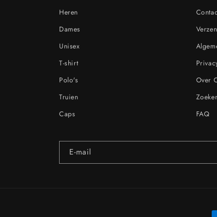
Heren
Contac
Dames
Verzen
Unisex
Algem
T-shirt
Privac
Polo's
Over 
Truien
Zoeke
Caps
FAQ
E‑mail
B