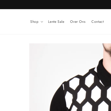
Meteen
naar de
content
Shop
Lente Sale
Over Ons
Contact
Ga direct naar
productinformatie