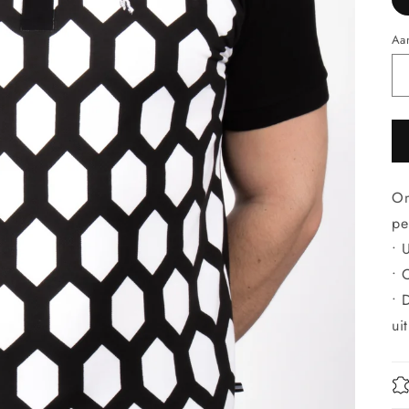
Aan
Om
pe
• 
• 
• 
ui