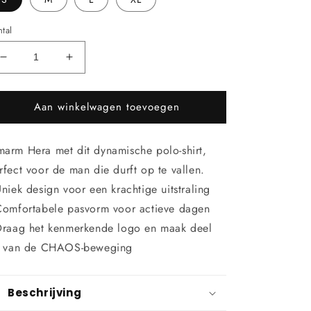
tal
Aantal
Aantal
verlagen
verhogen
voor
voor
Aan winkelwagen toevoegen
HERA
HERA
-
-
Polo-
Polo-
arm Hera met dit dynamische polo-shirt,
shirt
shirt
rfect voor de man die durft op te vallen.
Uniek design voor een krachtige uitstraling
Comfortabele pasvorm voor actieve dagen
Draag het kenmerkende logo en maak deel
t van de CHAOS-beweging
Beschrijving