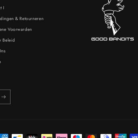
t I
dingen & Retourneren
ene Voorwarden
y Beleid
Ons
n
etaalmethoden